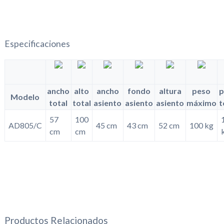
Especificaciones
ancho
alto
ancho
fondo
altura
peso
p
Modelo
total
total
asiento
asiento
asiento
máximo
t
57
100
AD805/C
45 cm
43 cm
52 cm
100 kg
cm
cm
Productos Relacionados