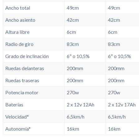
Ancho total
49cm
49cm
Ancho asiento
42cm
42cm
Altura libre
6cm
6cm
Radio de giro
83cm
83cm
Grado de inclinación
6º o 10,5%
6º o 10,5%
Ruedas delanteras
200mm
200mm
Ruedas traseras
200mm
200mm
Potencia motor
270w
270w
Baterías
2 x 12v 12Ah
2 x 12v 17Ah
Velocidad*
6,5km/h
6,5km/h
Autonomía*
16km
16km