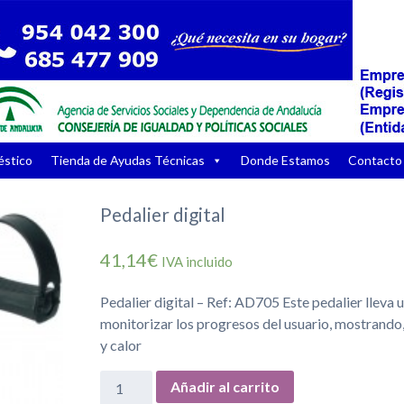
éstico
Tienda de Ayudas Técnicas
Donde Estamos
Contacto
Pedalier digital
41,14€
IVA incluido
Pedalier digital – Ref: AD705 Este pedalier lleva u
monitorizar los progresos del usuario, mostrando
y calor
Añadir al carrito