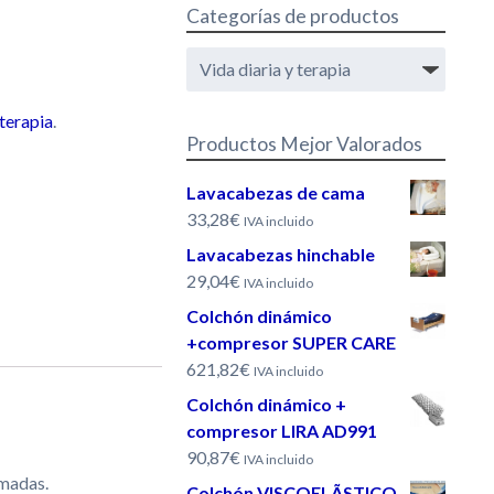
Categorías de productos
 terapia
.
Productos Mejor Valorados
Lavacabezas de cama
33,28€
IVA incluido
Lavacabezas hinchable
29,04€
IVA incluido
Colchón dinámico
+compresor SUPER CARE
621,82€
IVA incluido
Colchón dinámico +
compresor LIRA AD991
90,87€
IVA incluido
emadas.
Colchón VISCOELÃSTICO